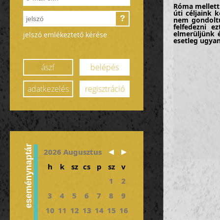
Róma mellett 
úti céljaink 
?
nem gondoltu
felfedezni 
elmerüljünk 
jelszó emlékeztető kérése
esetleg ugyan
ászf
belépés
adatkezelés
regisztráció
eseménynaptár
2026 Augusztus
h
k
sz
cs
p
sz
v
1
2
3
4
5
6
7
8
9
10
11
12
13
14
15
16