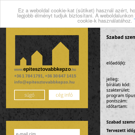
Ez a weboldal cookie-kat (sütiket) használ azért, 
legjobb élményt tudjuk biztosítani. A weboldalunkon
cookie-k használatához.
Szabad sze
előadó(k):
epitesztovabbkepzo
www.
.hu
+36 1 784 1791, +36 30 647 1415
jelleg:
info@epitesztovabbkepzo.hu
bírálati kód:
szakterület:
súgó
cég infó
program típu
pontszám:
időtartam:
Szabad sze
Tervezett id