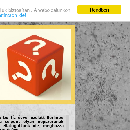
Rendben
juk biztosítani. A weboldalunkon
ttintson ide!
 bő tíz évvel ezelőtt Berlinbe
a célpont olyan népszerűnek
 ellátogattunk ide, méghozzá
zetésével.