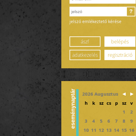
?
jelszó emlékeztető kérése
ászf
belépés
adatkezelés
regisztráció
eseménynaptár
2026 Augusztus
h
k
sz
cs
p
sz
v
1
2
3
4
5
6
7
8
9
10
11
12
13
14
15
16