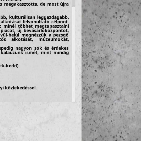
 is megakasztotta, de most újra
abb, kulturálisan leggazdagabb,
alkotását felvonultató célpont.
 minél többet megtapasztalni
 piacot, új bevásárlóközpontot,
kívül-belül megnézzük a pezsgő
ntős alkotását, múzeumokat,
gpedig nagyon sok és érdekes
, kalauzunk ismét, mint mindig
ek-kedd)
lyi közlekedéssel.
Berlin Brandenburg repülőtérre
anszfer a belvárosba
g / Kroprinzenbrücke-
 / Palais am Pariser Platz /
ház / Wilhelmstraße sarok Lakó-és