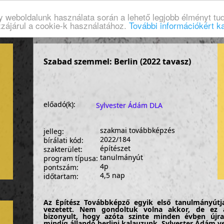
gy weboldalunk használata során a lehető legjobb élményt tud
zzájárul a cookie-k használatához.
További információkért ka
Szabad szemmel: Berlin (2022 tavasz)
előadó(k):
Sylvester Ádám DLA
szakmai továbbképzés
jelleg:
2022/184
bírálati kód:
építészet
szakterület:
tanulmányút
program típusa:
4p
pontszám:
4,5 nap
időtartam:
Az Építész Továbbképző egyik első tanulmányútja
vezetett. Nem gondoltuk volna akkor, de ez 
bizonyult, hogy azóta szinte minden évben újra
mindig állandó berlini kalauzunk, Sylvester Ádám ve