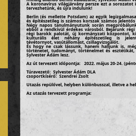
A koronavírus világjárvány persze ezt a sorozatot
tervezhetünk, és újra indulunk!
Berlin (és mellette Potsdam) az egyik legizgalmas
és építészetileg is számos korszak számos jelentős 
Négy napos tanulmányutunk során megpróbálunk
ebből a rendkívül érdekes városból. Bejárunk régi
régi barokk palotát, új kormányzati központot, 
kulturális élet néhány építészetileg is jele
tévétornyot, vasútállomást, csillagvizsgálót.
És hogy ne csak lássunk, hanem halljunk is, mé
történetet, tudományt, történelmet és esztétikát
Sylvester Ádám lesz.
Az út tervezett időpontja:
2022. május 20-24.
(pént
Túravezető:
Sylvester Ádám
DLA
csoportkísérő: Szendrei Zsolt
Utazás repülővel, helyben különbusszal, illetve a he
Az utazás tervezett programja:
1. nap (május 20., péntek):
odautazás, Berlin - 1. séta
kora reggel utazás az Wizzair menetrend szerinti járatával 
transzfer a szállodába, csomagok lepakolása – tr
napközben Lehrter Hauptbahnhof (Invalidenstraße)
Reichstag / kupola (bejárás)
Bundeskanzleramt / Bürogebäude für den Bundesta
Dorotheenblöcke (Parlamenti pártok épülete)
Pariser Platz: Brandenburger Tor / Haus Liebermann
Dresdner Bank AG / Franciaország Követsége / Lakó-és üzlet