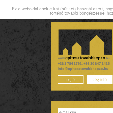
Ez a weboldal cookie-kat (sütiket) használ azért, ho
történő további böngészéssel ho
epitesztovabbkepzo
www.
.hu
+36 1 784 1791, +36 30 647 1415
info@epitesztovabbkepzo.hu
súgó
cég infó