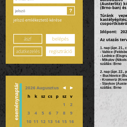
(Austerlitz) 
(Brno-ban) és
?
Túránk ve
kastélyépítés
jelszó emlékeztető kérése
csoportkísérő
Időpont: 202
ászf
belépés
Az utazás
ter
1. nap
(ápr. 21.,
adatkezelés
regisztráció
- Valtice (Felds
- Lednice (Eisgr
- Mikulov (Nikol
szállás: Brno
2. nap
(ápr. 22.,
-
Buchlovice (Bu
- Kromeriz (Kre
- Slavkov (Auste
eseménynaptár
2026 Augusztus
szállás: Brno
3
h
k
sz
cs
p
sz
v
. nap
(ápr. 23.,
-
Brno városné
1
2
-
Jindrichuv Hr
szállás: Cesky 
3
4
5
6
7
8
9
4. nap
(április 2
-
Cesky Kruml
10
11
12
13
14
15
16
v=Y90jGN1Q0jo
-