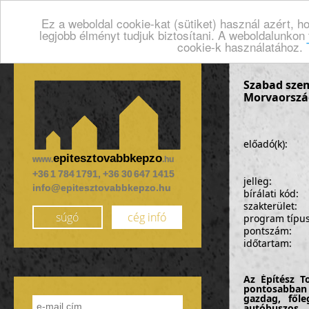
Ez a weboldal cookie-kat (sütiket) használ azért, 
legjobb élményt tudjuk biztosítani. A weboldalunkon
cookie-k használatához.
Szabad szem
Morvaorszá
előadó(k):
epitesztovabbkepzo
www.
.hu
+36 1 784 1791, +36 30 647 1415
jelleg:
info@epitesztovabbkepzo.hu
bírálati kód:
szakterület:
súgó
cég infó
program típu
pontszám:
időtartam:
Az Építész T
pontosabban 
gazdag, fől
autóbuszos 