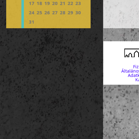
Hluboká (Frau
17
18
19
20
21
22
23
hazatazás
24
25
26
27
28
29
30
31
Fi
Általáno
Adatk
K