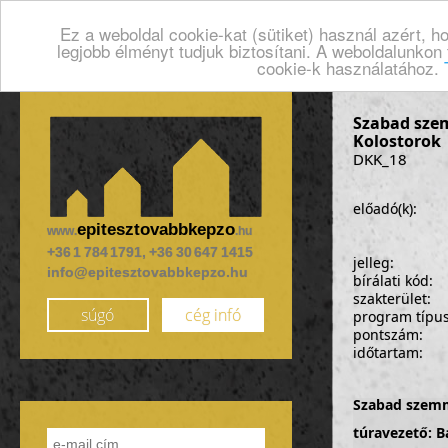
Ez a weboldal cookie-kat (sütiket) használ azért, 
legjobb élményt tudjuk biztosítani. A weboldalunkon
cookie-k használatához.
Szabad szem
Kolostorok
DKK_18
előadó(k):
epitesztovabbkepzo
www.
.hu
+36 1 784 1791, +36 30 647 1415
jelleg:
info@epitesztovabbkepzo.hu
bírálati kód:
szakterület:
súgó
cég infó
program típu
pontszám:
időtartam:
Szabad szemm
túravezető: B