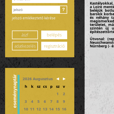
Kastélyokkal,
a Loire ment
?
beléjük bot
barokk korba
és néhány ta
jelszó emlékeztető kérése
megismerkedün
területet, m
szintén új 
építészettört
ászf
belépés
Útvonal: (r
Neuschwanst
adatkezelés
regisztráció
Nürnberg (- é
eseménynaptár
2026 Augusztus
h
k
sz
cs
p
sz
v
1
2
3
4
5
6
7
8
9
10
11
12
13
14
15
16