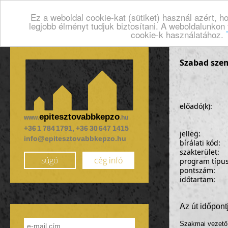
Ez a weboldal cookie-kat (sütiket) használ azért, 
legjobb élményt tudjuk biztosítani. A weboldalunkon
cookie-k használatához.
Szabad szem
előadó(k):
epitesztovabbkepzo
www.
.hu
+36 1 784 1791, +36 30 647 1415
jelleg:
info@epitesztovabbkepzo.hu
bírálati kód:
szakterület:
súgó
cég infó
program típu
pontszám:
időtartam:
Az út időpon
Szakmai vezet