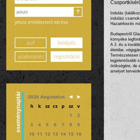
Csoportkís
?
Indulás (találko
indulási csarno
jelszó emlékeztető kérése
Hazaérkezés máj
Budapestről Glas
környéke legfont
ászf
belépés
A 3. és a tovább
életébe, végigjárj
Természetesen i
adatkezelés
regisztráció
legjelentősebb s
örökségére, de a
amelyet terveink
eseménynaptár
2026 Augusztus
h
k
sz
cs
p
sz
v
1
2
3
4
5
6
7
8
9
10
11
12
13
14
15
16