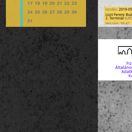
17
18
19
20
21
22
23
kezdés:
2019-0
24
25
26
27
28
29
30
Liszt Ferenc Bu
2. Terminál
külf
31
létszám: 38-42
Fi
Általáno
Adatk
K