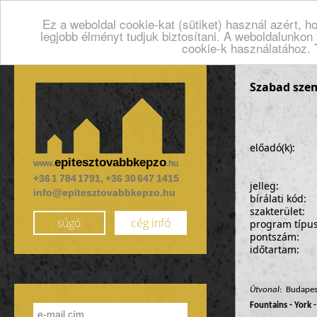
Ez a weboldal cookie-kat (sütiket) használ azért, 
legjobb élményt tudjuk biztosítani. A weboldalunkon
cookie-k használatához.
Szabad szem
előadó(k):
epitesztovabbkepzo
www.
.hu
+36 1 784 1791, +36 30 647 1415
jelleg:
info@epitesztovabbkepzo.hu
bírálati kód:
szakterület:
súgó
cég infó
program típu
pontszám:
időtartam:
Útvonal
: Budapest
Fountains - York -