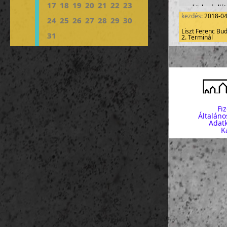
17
18
19
20
21
22
23
- napközbeni ellát
kezdés:
2018-0
24
25
26
27
28
29
30
- esetleges múzeu
- utas- és poggyás
Liszt Ferenc Bu
31
2. Terminál
létszám: 38-44
Fi
Általáno
Adatk
K