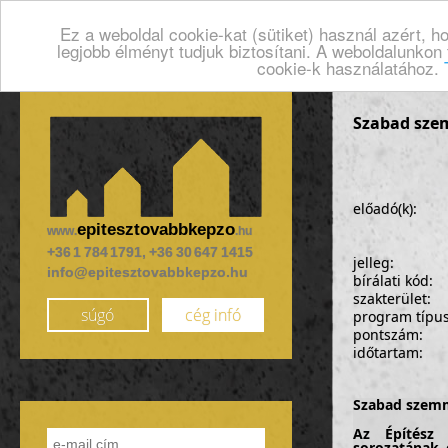
Ez a weboldal cookie-kat (sütiket) használ azért, 
legjobb élményt tudjuk biztosítani. A weboldalunkon
cookie-k használatához.
Szabad szem
előadó(k):
epitesztovabbkepzo
www.
.hu
+36 1 784 1791, +36 30 647 1415
jelleg:
info@epitesztovabbkepzo.hu
bírálati kód:
szakterület:
súgó
cég infó
program típu
pontszám:
időtartam:
Szabad szemme
Az Építész 
sorozatának 