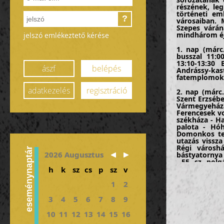
részének, le
történeti em
?
városaiban. 
Szepes várán
mindhárom éj
jelszó emlékeztető kérése
1. nap (márc
busszal 11:0
13:10-13:30
ászf
belépés
Andrássy-kas
fatemplomok 
adatkezelés
regisztráció
2. nap (márc.
Szent Erzséb
Vármegyeháza
Ferencesek v
székháza - H
palota - Hóh
Domonkos tem
utazás vissza
Régi városh
eseménynaptár
2026 Augusztus
bástyatornya -
- 55. sz. pol
Caraffa-bört
h
k
sz
cs
p
sz
v
egykori templ
1
2
3. nap (már
Csütörtökhely
3
4
5
6
7
8
9
09:00-11:00 
Jakab-templo
10
11
12
13
14
15
16
főtéren - Bre