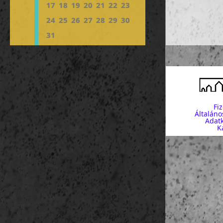
templom - Eva
17
18
19
20
21
22
23
- a város er
Evangélikus 
24
25
26
27
28
29
30
18:00 Csütört
19:30 utazás 
31
4. nap (márc
templom - Főt
Ferences kolo
Fi
Általáno
Adatk
K