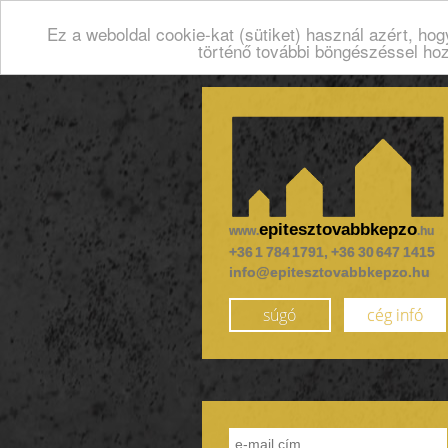
Ez a weboldal cookie-kat (sütiket) használ azért, ho
történő további böngészéssel ho
epitesztovabbkepzo
www.
.hu
+36 1 784 1791, +36 30 647 1415
info@epitesztovabbkepzo.hu
súgó
cég infó