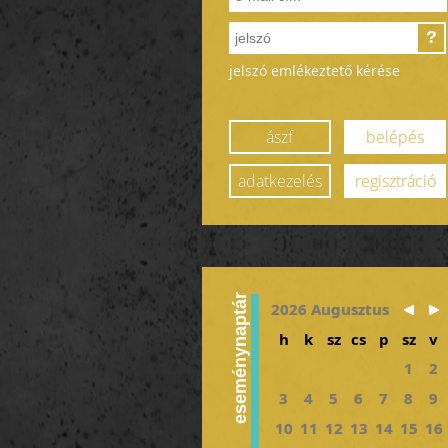
?
jelszó emlékeztető kérése
ászf
belépés
adatkezelés
regisztráció
eseménynaptár
2026 Augusztus
h
k
sz
cs
p
sz
v
1
2
3
4
5
6
7
8
9
10
11
12
13
14
15
16