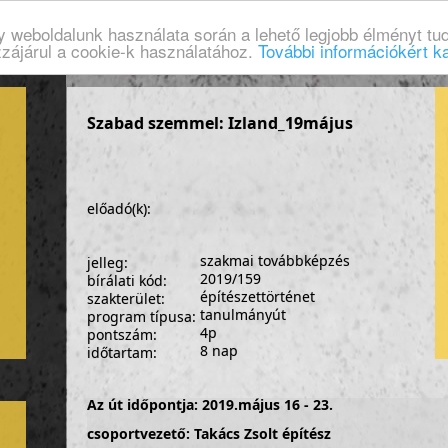
gy weboldalunk használata során a lehető legjobb élményt tud
zzájárul a cookie-k használatához.
További információkért ka
Szabad szemmel: Izland_19május
előadó(k):
szakmai továbbképzés
jelleg:
2019/159
bírálati kód:
építészettörténet
szakterület:
tanulmányút
program típusa:
4p
pontszám:
8 nap
időtartam:
Az út időpontja: 2019.május 16 - 23.
csoportvezető: Takács Zsolt építész