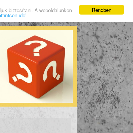
Rendben
juk biztosítani. A weboldalunkon
ttintson ide!