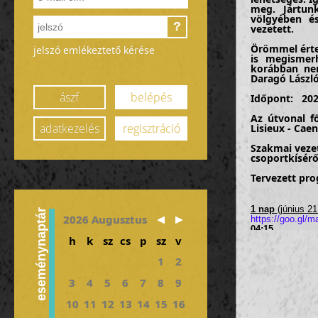
meg. Jártun
völgyében é
?
vezetett.
Örömmel értes
jelszó emlékeztető kérése
is megismerh
korábban nem
Daragó László
ászf
belépés
Időpont:
202
Az útvonal f
adatkezelés
regisztráció
Lisieux - Cae
Szakmai veze
csoportkísér
Tervezett pr
1 nap
(június 21
eseménynaptár
2026 Augusztus
https://goo.g
04:15
találkozó
h
k
sz
cs
p
sz
v
közepén
06:15-08:35 uta
repülőtérre
1
2
09:10-10:00 u
10:00-10:5
3
4
5
6
7
8
9
10:50-11:30 Ut
11:30-13:00
10
11
12
13
14
15
16
·
Chateau Gailla