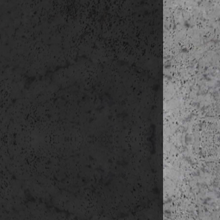
13:30-14:3
14:30-15:00 u
15:00-15:3
·
Notre Dame (XV
·
Templomosok há
·
Polgárházak (X
15:30-15:45 ut
15:45-16:1
·
Fontenelle apát
·
Saint-Saturnin 
16:15-16:45 u
16:45-17:3
17:30-18:00 ut
18:00-18:30 Sa
18:30-19:00 u
kb. 19:00- 
szállás: Rouen
3. nap
(június 2
https://goo.g
07:00-08:15 reg
08:15-09:30 u
09:30-10:1
10:15-11:00 u
11:00-12:00
·
Saint-Pierre ka
12:00-13:00 ut
13:00-14:0
14:00-14:45 u
15:00-18:3
·
régi vár
·
Szt. Péter tem