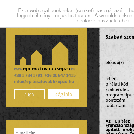
Ez a weboldal cookie-kat (sütiket) használ azért, 
legjobb élményt tudjuk biztosítani. A weboldalunkon
cookie-k használatához.
Szabad sze
előadó(k):
epitesztovabbkepzo
www.
.hu
+36 1 784 1791, +36 30 647 1415
jelleg:
info@epitesztovabbkepzo.hu
bírálati kód:
szakterület:
súgó
cég infó
program típu
pontszám:
időtartam:
Az Építész 
Franciaorszá
épített örök
lehetséges. Í