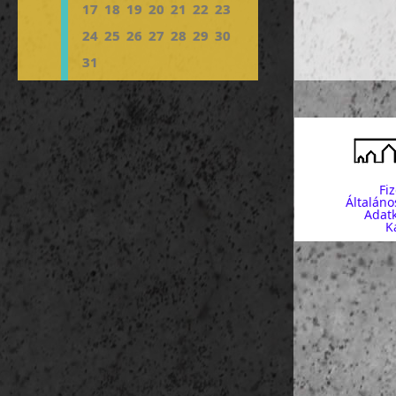
Petit-Andely:
o
17
18
19
20
21
22
23
Petit-Andely
o
Grand-Andely
o
24
25
26
27
28
29
30
13:00-14:0
14:00-17:4
31
·
csomagok lera
·
Katedrális
·
Saint Maclou 
·
Saint-Ouen te
·
Jean d’Arc tor
·
Igazságügyi pa
·
Gros Horologe 
·
Place de Vieau
·
Hotel de Bourg
17:45-19:00
Fi
szállás: Rouen
Általáno
Adatk
2. nap
(június 2
K
https://goo.gl
07:00-08:00 re
08:00-09:15 ut
09:20-10:0
10:00-10:30 ut
10:30-11:00
11:00-11:30 ut
11:30-13:00
·
Szt. Katalin 
·
Séta a régi kik
Kikötőkapitán
o
Saint-Etienne
o
Sóraktárak (1
o
13:00-13:30 ut