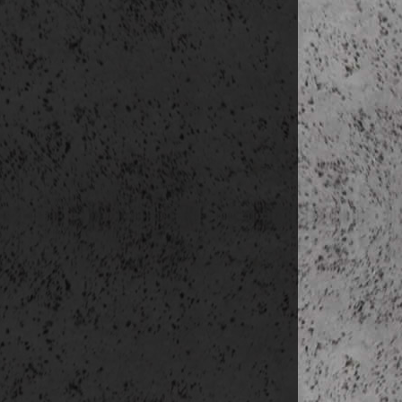
13:40-14:00 tr
15:55-18:05 uta
kb. 18:30 h
(
A program részl
Az utazás várhat
- repülőjegyet o
- elhelyezést kö
reggelivel
- különbuszos ut
- szakmai idege
nem tartalmazza
- a napközbeni e
- esetleges múz