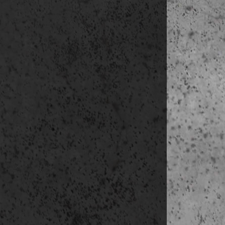
·
Saint-Trinité a
·
Hotel-d’Escovil
·
Rue Saint-Pier
·
Saint-Étienne 
kb. 18:30 S
Szállás: Caen
4. nap
(június 2
https://goo.gl
07:00-08:15 re
08:15-10:00 ut
10:00-13:0
13:00-14:15 u
14:15-14:4
14:45-16:00 u
16:00-17:3
·
Városi múzeum 
·
Katedrális (XIII
17:30-18:00 ut
18:00-18:3
18:30-19:0
19:00-19:30 u
kb. 19:30- s
Szállás: Caen
5. nap
(június 2
https://goo.gl
07:00-08:00 reg
08:00-11:20 ut
11:20-13:40
·
Saint-Pierre ka
·
ebédszünet/sz