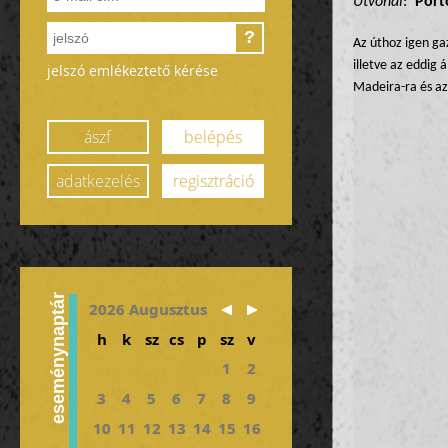
Útvonal
:
Port
?
Az úthoz igen ga
illetve az eddig 
jelszó emlékeztető kérése
Madeira-ra és az
ászf
belépés
adatkezelés
regisztráció
eseménynaptár
2026 Augusztus
h
k
sz
cs
p
sz
v
1
2
3
4
5
6
7
8
9
10
11
12
13
14
15
16