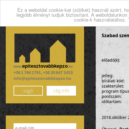
Ez a weboldal cookie-kat (sütiket) használ azért, 
legjobb élményt tudjuk biztosítani. A weboldalunkon
cookie-k használatához.
Szabad szem
előadó(k):
epitesztovabbkepzo
www.
.hu
+36 1 784 1791, +36 30 647 1415
jelleg:
info@epitesztovabbkepzo.hu
bírálati kód:
szakterület:
súgó
cég infó
program típu
pontszám:
időtartam:
2018.október 