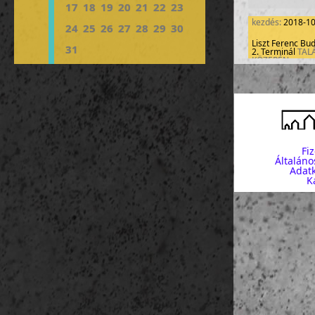
17
18
19
20
21
22
23
kezdés:
2018-1
24
25
26
27
28
29
30
Liszt Ferenc Bu
31
2. Terminál
TAL
KÖZEPÉN
létszám: 34-38
Fi
Általáno
Adatk
K