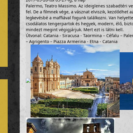
Palermo, Teatro Massimo. Az ideiglenes szabadtéri v
fel. De a filmnek vége, a vásznat elviszik, kezdődhet a
legkevésbé a maffiával fogunk találkozni. Van helyette
csodálatos tengerpartok és hegyek, modern, élő, bizt
mindezt megint végigjárjuk. Mert ezt is látni kell.
Útvonal: Catania - Siracusa - Taormina – Céfalu – Pale
– Agrigento – Piazza Armerina - Etna - Catania