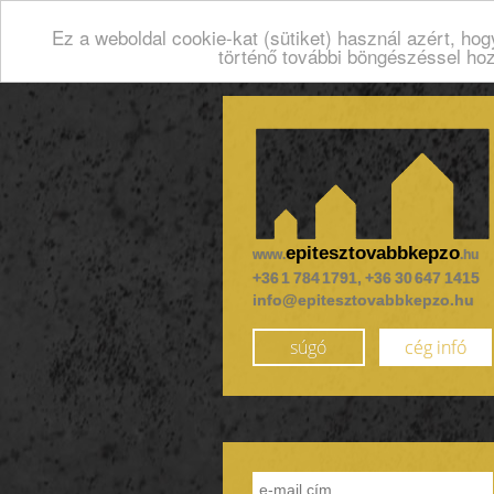
Ez a weboldal cookie-kat (sütiket) használ azért, ho
történő további böngészéssel ho
epitesztovabbkepzo
www.
.hu
+36 1 784 1791, +36 30 647 1415
info@epitesztovabbkepzo.hu
súgó
cég infó