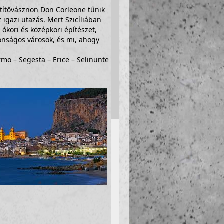
etítővásznon Don Corleone tűnik
z igazi utazás. Mert Szicíliában
 ókori és középkori építészet,
onságos városok, és mi, ahogy
rmo – Segesta – Erice – Selinunte