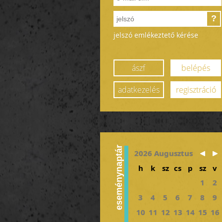
?
jelszó emlékeztető kérése
ászf
belépés
adatkezelés
regisztráció
eseménynaptár
2026 Augusztus
h
k
sz
cs
p
sz
v
1
2
3
4
5
6
7
8
9
10
11
12
13
14
15
16