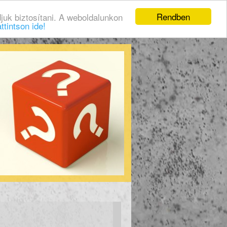
Rendben
juk biztosítani. A weboldalunkon
ttintson ide!