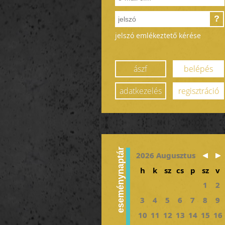
?
jelszó emlékeztető kérése
ászf
belépés
adatkezelés
regisztráció
eseménynaptár
2026 Augusztus
h
k
sz
cs
p
sz
v
1
2
3
4
5
6
7
8
9
10
11
12
13
14
15
16