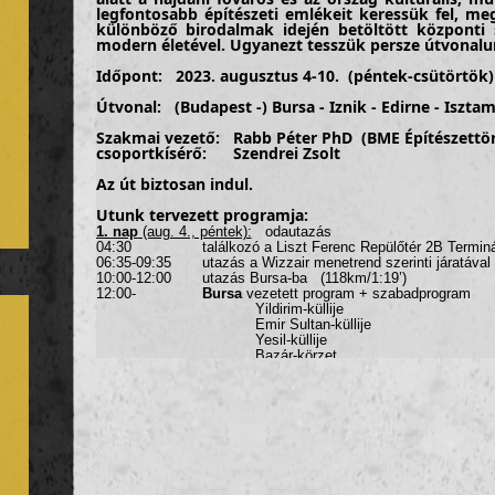
legfontosabb építészeti emlékeit keressük fel, m
különböző birodalmak idején betöltött központi 
modern életével. Ugyanezt tesszük persze útvonalun
Időpont:
2023. augusztus 4-10
. (péntek-csütörtök)
Útvonal: (Budapest -)
Bursa - Iznik - Edirne - Iszta
Szakmai vezető:
Rabb Péter PhD
(BME Építészettör
csoportkísérő: Szendrei Zsolt
Az út biztosan indul.
Utunk tervezett programja:
1. nap
(aug. 4., péntek):
odautazás
04:30 találkozó a Liszt Ferenc Repülőtér 2B Terminál 
06:35-09:35 utazás a Wizzair menetrend szerinti járatával
10:00-12:00 utazás Bursa-ba (118km/1:19’)
12:00-
Bursa
vezetett program + szabadprogram
Yildirim-küllije
Emir Sultan-küllije
Yesil-küllije
Bazár-körzet
dzsámik: Orhán-dzsámi/Orhan Gazi Camii, Nagymecset/
szerájok: Emir hani (1360), Koza hani (1492)
fürdők: Orhan hammami, Şengül hammami, Mayhanel
bazár: Bedesten
Osman Gasi Türbesi
II. Murád-küllije
I. Murád-küllije
szállás: Bursa