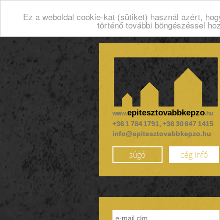
Ez a weboldal cookie-kat (sütiket) használ azért, ho
történő további böngészéssel ho
epitesztovabbkepzo
www.
.hu
+36 1 784 1791, +36 30 647 1415
info@epitesztovabbkepzo.hu
súgó
cég infó