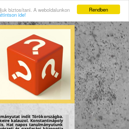
Rendben
juk biztosítani. A weboldalunkon
ttintson ide!
lmányutat indít Törökországba.
keire kalauzol. Konstantinápoly
t is. Hat napos tanulmányutunk
űvészeti és gazdasági központja