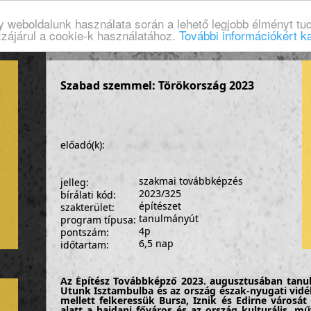
gy weboldalunk használata során a lehető legjobb élményt tud
zzájárul a cookie-k használatához.
További információkért ka
Szabad szemmel: Törökország 2023
előadó(k):
szakmai továbbképzés
jelleg:
2023/325
bírálati kód:
építészet
szakterület:
tanulmányút
program típusa:
4p
pontszám:
6,5 nap
időtartam:
Az Építész Továbbképző 2023. augusztusában tanu
Utunk Isztambulba és az ország észak-nyugati vidé
mellett felkeressük Bursa, Iznik és Edirne városá
alatt a hajdani főváros és az ország kulturális, m