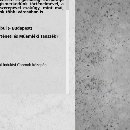
egismerkedünk történelmével, a
szerepével csakúgy, mint mai,
k többi városában is.
mbul
(- Budapest)
téneti és Műemléki Tanszék)
Indulási Csarnok közepén
Ulu camii (1396)
i hammami