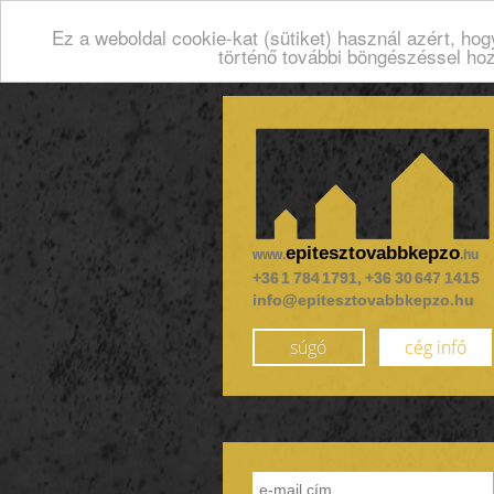
Ez a weboldal cookie-kat (sütiket) használ azért, ho
történő további böngészéssel ho
epitesztovabbkepzo
www.
.hu
+36 1 784 1791, +36 30 647 1415
info@epitesztovabbkepzo.hu
súgó
cég infó