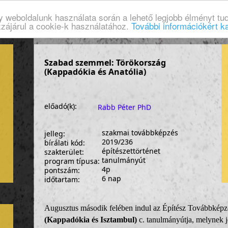
gy weboldalunk használata során a lehető legjobb élményt tud
zzájárul a cookie-k használatához.
További információkért ka
Szabad szemmel: Törökország
(Kappadókia és Anatólia)
előadó(k):
Rabb Péter PhD
szakmai továbbképzés
jelleg:
2019/236
bírálati kód:
építészettörténet
szakterület:
tanulmányút
program típusa:
4p
pontszám:
6 nap
időtartam:
Augusztus második felében indul az Építész Továbbkép
(Kappadókia és Isztambul)
c. tanulmányútja, melynek j