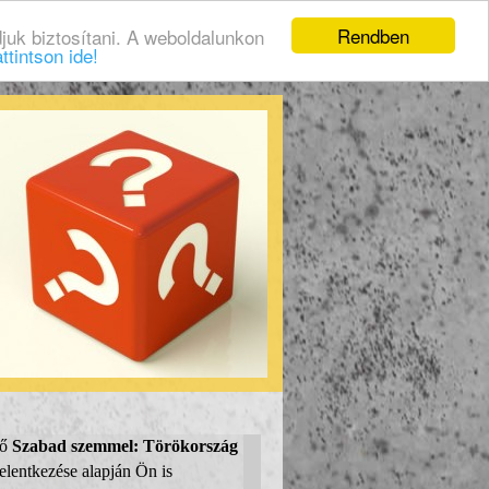
Rendben
juk biztosítani. A weboldalunkon
ttintson ide!
ző
Szabad szemmel: Törökország
elentkezése alapján Ön is