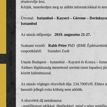
résztvevője lesz.
Kérjük, ismerkedjen meg az alábbi információkkal és tee
Útvonal:
Isztambul – Kayseri – Göreme – Derinkuyu
Isztambul
Az utazás időpontja:
2019. augusztus 21-27.
Szakami vezető:
Rabb Péter
PhD (BME Építészettörté
csoportkísérő: Szendrei Zsolt
Utazás Budapest – Isztambul – Kayseri és Konya – Iszta
Airlines légitársaság menetrend szerinti (nem fapados) já
között különbusszal.
Az utazás végleges részvételi díja: 234.700Ft/fő. Ehhez
hasonló jellegű extra költség nem adódik.
A részvételi díj tartalmazza:
- repülőjegyet adókkal, illetékekkel, mind a négy repülő