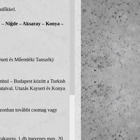
ndőkkel.
 – Niğde – Aksaray – Konya –
neti és Műemléki Tanszék)
mbul – Budapest között a Turkish
rataival. Utazás Kayseri és Konya
 azonban további csomag vagy
szakaszra, 1 db ingyenes max. 20