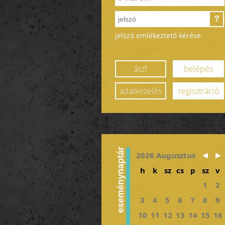
?
jelszó emlékeztető kérése
ászf
belépés
adatkezelés
regisztráció
eseménynaptár
2026 Augusztus
h
k
sz
cs
p
sz
v
1
2
3
4
5
6
7
8
9
10
11
12
13
14
15
16