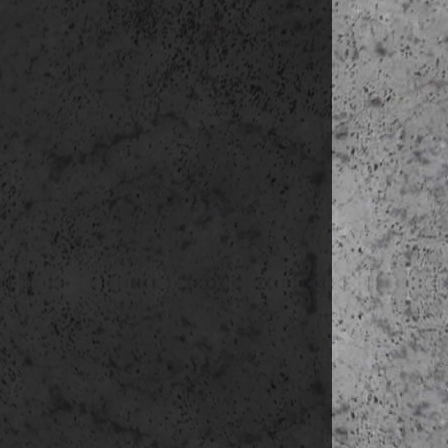
kb. éjfél h
(a program részl