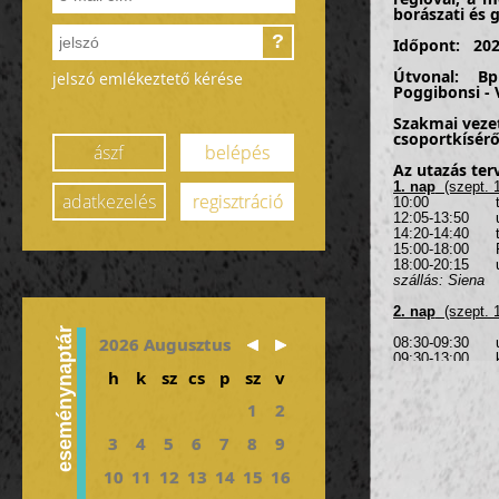
borászati és 
?
Időpont:
202
Útvonal: B
jelszó emlékeztető kérése
Poggibonsi - 
Szakmai vez
csoportkísér
ászf
belépés
Az utazás ter
1. nap
(szept. 1
adatkezelés
regisztráció
10:00 találkoz
12:05-13:50 uta
14:20-14:40 t
15:00-18:00 Pis
18:00-20:15 ut
szállás: Siena
2. nap
(szept. 1
reggeli a
eseménynaptár
2026 Augusztus
08:30-09:30 u
09:30-13:00 k
13:00-14:00 u
h
k
sz
cs
p
sz
v
kb. 14:00-
szállás: Siena
1
2
3. nap
(szept. 1
3
4
5
6
7
8
9
reggeli a sz
kb. 08:30 cso
10
11
12
13
14
15
16
napközben a to
borvidéken
kere