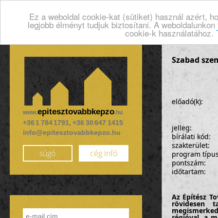
Ez a weboldal cookie-kat (sütiket) használ azért, 
legjobb élményt tudjuk biztosítani. A weboldalunkon
cookie-k használatához.
Szabad szem
előadó(k):
epitesztovabbkepzo
www.
.hu
+36 1 784 1791, +36 30 647 1415
jelleg:
info@epitesztovabbkepzo.hu
bírálati kód:
szakterület:
súgó
cég infó
program típu
pontszám:
időtartam:
Az Építész T
rövidesen t
megismerkedü
régióval, a m