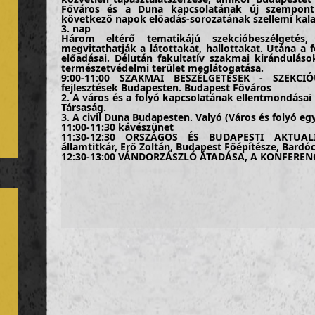
Főváros és a Duna kapcsolatának új szempont
következő napok előadás-sorozatának szellemi kala
3. nap
Három eltérő tematikájú szekcióbeszélgetés,
megvitathatják a látottakat, hallottakat. Utána a 
előadásai. Délután fakultatív szakmai kiránduláso
természetvédelmi terület meglátogatása.
9:00-11:00 SZAKMAI BESZÉLGETÉSEK - SZEKCIÓ
fejlesztések Budapesten. Budapest Főváros
2. A város és a folyó kapcsolatának ellentmondásai
Társaság.
3. A civil Duna Budapesten. Valyó (Város és folyó eg
11:00-11:30 kávészünet
11:30-12:30 ORSZÁGOS ÉS BUDAPESTI AKTUALIT
államtitkár, Erő Zoltán, Budapest Főépítésze, Bardó
12:30-13:00 VÁNDORZÁSZLÓ ÁTADÁSA, A KONFEREN