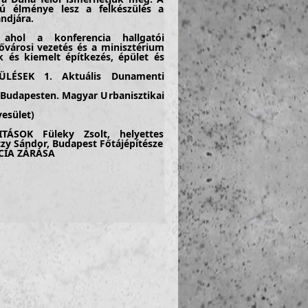
ú élménye lesz a felkészülés a
ndjára.
 ahol a konferencia hallgatói
fővárosi vezetés és a minisztérium
k és kiemelt építkezés, épület és
ÜLÉSEK 1. Aktuális Dunamenti
 Budapesten. Magyar Urbanisztikai
yesület)
ÁSOK Füleky Zsolt, helyettes
czy Sándor, Budapest Főtájépítésze
CIA ZÁRÁSA