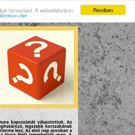
Rendben
juk biztosítani. A weboldalunkon
ttintson ide!
una kapcsolatát választottuk. Az
meghatározó, legszebb korszakának
szterme lesz. Az első nap azonban a
 a Duna felől ismerhetjük meg. A