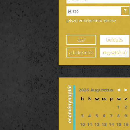
?
jelszó emlékeztető kérése
ászf
belépés
adatkezelés
regisztráció
eseménynaptár
2026 Augusztus
h
k
sz
cs
p
sz
v
1
2
3
4
5
6
7
8
9
10
11
12
13
14
15
16