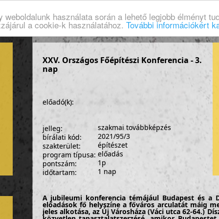
gy weboldalunk használata során a lehető legjobb élményt tud
zzájárul a cookie-k használatához.
További információkért ka
XXV. Országos Főépítészi Konferencia - 3.
nap
előadó(k):
szakmai továbbképzés
jelleg:
2021/95/3
bírálati kód:
építészet
szakterület:
előadás
program típusa:
1p
pontszám:
1 nap
időtartam:
A jubileumi konferencia témájául Budapest és a D
előadások fő helyszíne a főváros arculatát máig 
jeles alkotása, az Új Városháza (Váci utca 62-64.) Dí
közvetlen tapasztalatszerzésé, amikor Budapestet