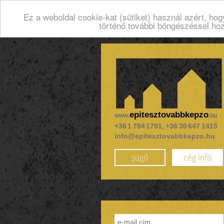
Ez a weboldal cookie-kat (sütiket) használ azért, ho
történő további böngészéssel ho
epitesztovabbkepzo
www.
.hu
+36 1 784 1791, +36 30 647 1415
info@epitesztovabbkepzo.hu
súgó
cég infó