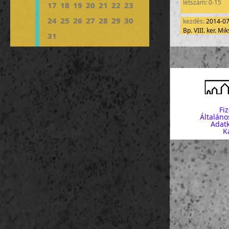
létszám: 0-15
17
18
19
20
21
22
23
24
25
26
27
28
29
30
kezdés:
2014-0
Bp. VIII. ker. M
31
létszám: 0-15
kezdés:
2014-0
Bp. VIII. ker. M
létszám: 0-15
kezdés:
2014-0
Bp. VIII. ker. M
Fi
létszám: 0-15
Általáno
Adatk
K