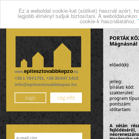
Ez a weboldal cookie-kat (sütiket) használ azért, 
legjobb élményt tudjuk biztosítani. A weboldalunkon
cookie-k használatához.
PORTÁK KÖZ
Mágnásnál
előadó(k):
epitesztovabbkepzo
www.
.hu
+36 1 784 1791, +36 30 647 1415
jelleg:
info@epitesztovabbkepzo.hu
bírálati kód:
szakterület:
súgó
cég infó
program típu
pontszám:
időtartam:
A sétán rész
fejlődéséről
neoreneszáns
Horánszky utc