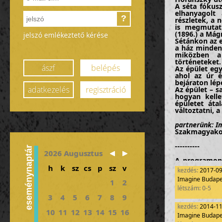
A séta fókus
elhanyagolt
?
részletek, a 
is megmutat
(1896.) a Mág
jelszó emlékeztető kérése
Sétánkon az e
a ház minden 
miközben a 
történeteket.
ászf
belépés
Az épület egy
ahol az úr é
bejáraton lépe
adatkezelés
regisztráció
Az épület – s
hogyan kelle
épületet átal
változtatni, 
partnerünk: I
Szakmagyakorl
----------
eseménynaptár
2026 Augusztus
A programon 
Imagine Bud
h
k
sz
cs
p
sz
v
kezdés:
2017-0
mértéke a Tová
Imagine Budapes
1
2
létszám: 0-5
MÉK Továbbkép
3
4
5
6
7
8
9
2014.12.31
kezdés:
2014-1
10
11
12
13
14
15
16
Imagine Budapes