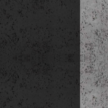
12:30 bejelent
14:25-16:00 u
kb. 16:20 haz
A tervezett na
Csomagszabál
Az utazáshoz v
csomag-szabál
hogy
- max. 32 kg 
(+20.500,- Ft/f
- max. 23 kg 
(+14.300,- Ft/f
- feladott pog
nagyméretű ké
- feladott pog
(repülőjegyben
A méreteket g
kiálló alkatré
ezért ezeket e
ha a nagyméret