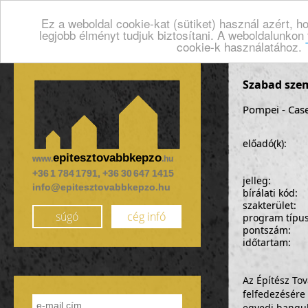
Ez a weboldal cookie-kat (sütiket) használ azért, 
legjobb élményt tudjuk biztosítani. A weboldalunkon
cookie-k használatához.
Szabad sze
Pompei - Case
előadó(k):
epitesztovabbkepzo
www.
.hu
+36 1 784 1791, +36 30 647 1415
jelleg:
info@epitesztovabbkepzo.hu
bírálati kód:
szakterület:
súgó
cég infó
program típu
pontszám:
időtartam:
Az Építész To
felfedezésére
egyedi hangul