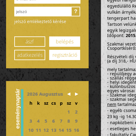
egyedülálló R
?
vulkán árnyék
tengerpart ha
jelszó emlékeztető kérése
Tartson velünk
egyik legizga
Időpont:
2015.
ászf
belépés
Szakmai vezet
Csoportkísérő
adatkezelés
regisztráció
Részvételi dí
(a díj 318,- H
mely tartalma
- repülőjegy a
- szállás regg
- helyi idege
- különbuszos 
egyes városai 
eseménynaptár
2026 Augusztus
- szakmai ide
- szakmai seg
h
k
sz
cs
p
sz
v
nem
tartalmaz
- egyéb csoma
1
2
23 kg -ig 14.3
3
4
5
6
7
8
9
- napközbeni e
- esetleges h
10
11
12
13
14
15
16
- fakultatív C