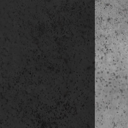
kb. 19:00 érke
5. nap
(okt 22
07:00-08:00 re
08:00-08:45 u
08:45-10:30 V
10:30-11:00 u
11:00-14:00 P
14:00-14:35 ut
15:00-17:00 v
17:00- szaba
6. nap
(okt 2
07:00-08:00 re
08:15-09:45 u
10:00 átkelés 
11:00-14:00 s
délután szerve
7. nap
(okt 24
07:00-08:00 re
08:00-12:00 s
12:00-12:30 tr