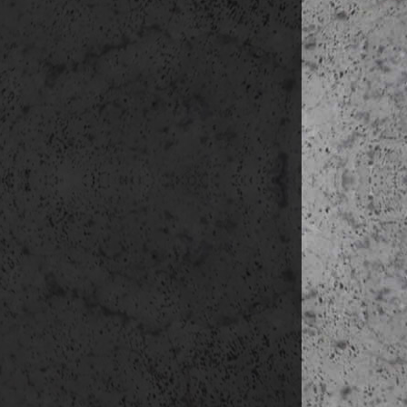
-től bevezette
dokumentumok
megtalálja jel
A névre szóló 
ben küldjük 
Teljeskörű ut
Továbbképző
- személyesen
időpontban
- telefonon, b
- on-line, ban
Az utazáshoz
r
Fontos inform
a létszámk
az utazás
szüksége
EU egészsé
a jelentke
eláll rés
helyét más
részvételi
jelentkezé
egyedül j
személyes
kérdés, k