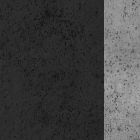
kisméretű ké
A csomagdíj a
utazás megke
A csomagdíjat 
befizetni!
Az előre megje
módosítható, m
terheli!)
Lemondási fel
Az út
– annak
le.
Fenti időpont
befizetésétől 
biztosítani, v
tud velünk tar
2015. október 
az indulás előt
További infor
Az Építész To
körű tájékozt