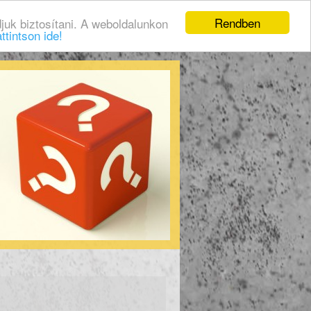
Rendben
juk biztosítani. A weboldalunkon
ttintson ide!