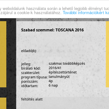
gy weboldalunk használata során a lehető legjobb élményt tud
zzájárul a cookie-k használatához.
További információkért ka
Szabad szemmel: TOSCANA 2016
előadó(k):
szakmai továbbképzés
jelleg:
2016/41
bírálati kód:
építészettörténet
szakterület:
tanulmányút
program típusa:
4p
pontszám:
6 nap
időtartam:
feltöltés alatt