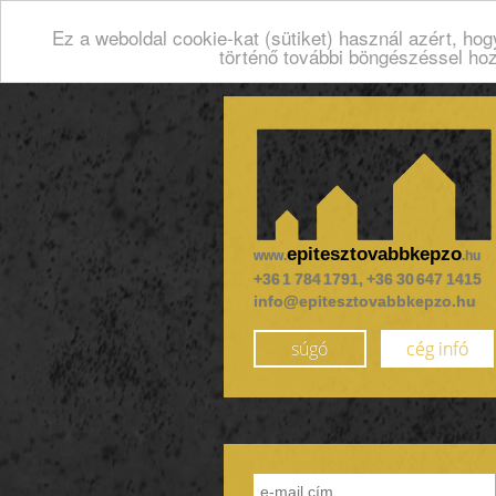
Ez a weboldal cookie-kat (sütiket) használ azért, ho
történő további böngészéssel ho
epitesztovabbkepzo
www.
.hu
+36 1 784 1791, +36 30 647 1415
info@epitesztovabbkepzo.hu
súgó
cég infó