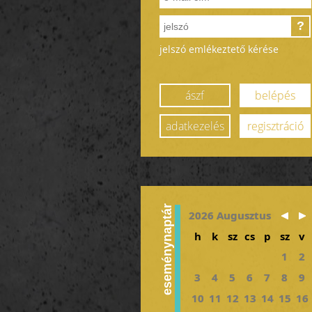
?
jelszó emlékeztető kérése
ászf
belépés
adatkezelés
regisztráció
eseménynaptár
2026 Augusztus
h
k
sz
cs
p
sz
v
1
2
3
4
5
6
7
8
9
10
11
12
13
14
15
16