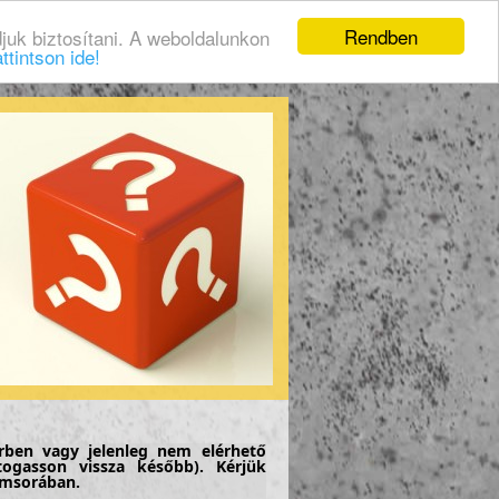
Rendben
juk biztosítani. A weboldalunkon
ttintson ide!
rben vagy jelenleg nem elérhető
togasson vissza később). Kérjük
címsorában.