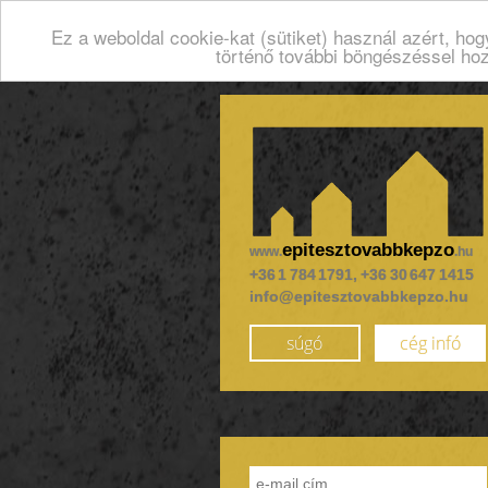
Ez a weboldal cookie-kat (sütiket) használ azért, ho
történő további böngészéssel ho
epitesztovabbkepzo
www.
.hu
+36 1 784 1791, +36 30 647 1415
info@epitesztovabbkepzo.hu
súgó
cég infó