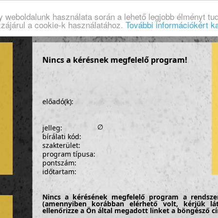
gy weboldalunk használata során a lehető legjobb élményt tud
zzájárul a cookie-k használatához.
További információkért ka
Nincs a kérésnek megfelelő program!
előadó(k):
∅
jelleg:
bírálati kód:
szakterület:
program típusa:
pontszám:
időtartam:
Nincs a kérésének megfelelő program a rendsze
(amennyiben korábban elérhető volt, kérjük lá
ellenőrizze a Ön által megadott linket a böngésző 