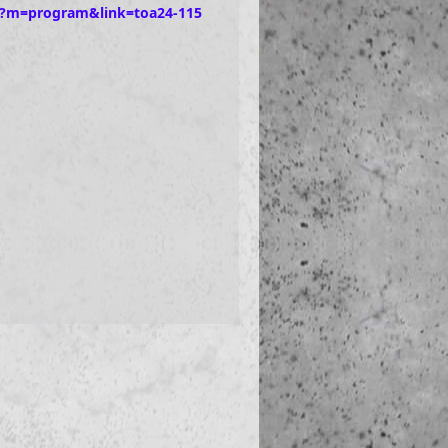
hp?m=program&link=toa24-115