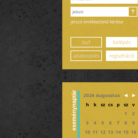
?
jelszó emlékeztető kérése
ászf
belépés
adatkezelés
regisztráció
eseménynaptár
2026 Augusztus
h
k
sz
cs
p
sz
v
1
2
3
4
5
6
7
8
9
10
11
12
13
14
15
16