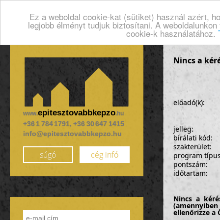
Ez a weboldal cookie-kat (sütiket) használ azért, 
legjobb élményt tudjuk biztosítani. A weboldalunkon
cookie-k használatához.
Nincs a kér
előadó(k):
epitesztovabbkepzo
www.
.hu
+36 1 784 1791, +36 30 647 1415
jelleg:
info@epitesztovabbkepzo.hu
bírálati kód:
szakterület:
súgó
cég infó
program típu
pontszám:
időtartam:
Nincs a kéré
(amennyiben 
ellenőrizze a