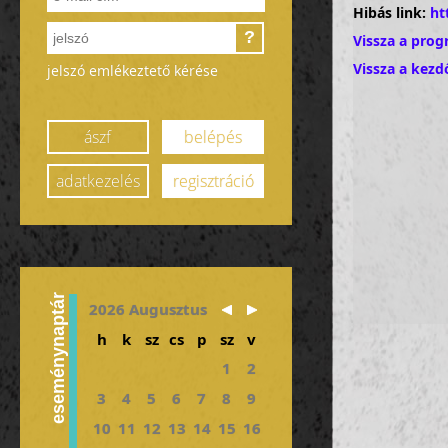
Hibás link:
ht
?
Vissza a prog
Vissza a kezd
jelszó emlékeztető kérése
ászf
belépés
adatkezelés
regisztráció
eseménynaptár
2026 Augusztus
h
k
sz
cs
p
sz
v
1
2
3
4
5
6
7
8
9
10
11
12
13
14
15
16