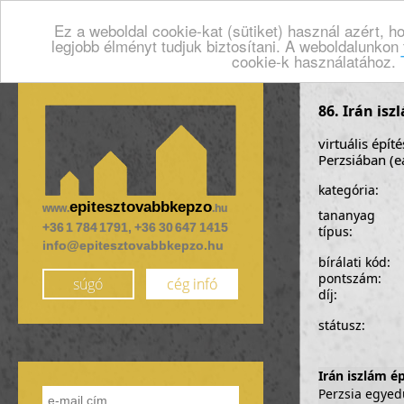
Ez a weboldal cookie-kat (sütiket) használ azért, 
legjobb élményt tudjuk biztosítani. A weboldalunkon
cookie-k használatához.
86. Irán isz
virtuális épít
Perzsiában (e
kategória:
epitesztovabbkepzo
www.
.hu
tananyag
+36 1 784 1791, +36 30 647 1415
típus:
info@epitesztovabbkepzo.hu
bírálati kód:
pontszám:
súgó
cég infó
díj:
státusz:
Irán iszlám é
Perzsia egyed