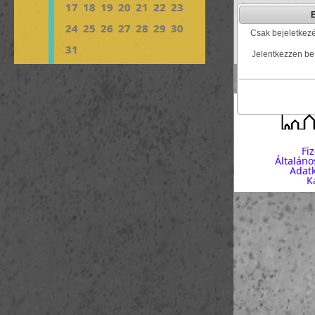
17
18
19
20
21
22
23
24
25
26
27
28
29
30
Csak bejeletkezé
31
Jelentkezzen be
Fi
Általáno
Adatk
K