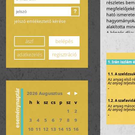
részletes bemu
megfelelőjeké
?
ható ismeretei
hagyományokat
jelszó emlékeztető kérése
alakította min
A képzés díja:
pontérték: 1 
ászf
belépés
Az anyag két r
kapcsolt kérd
adatkezelés
regisztráció
1. Irán iszlám 
1.1. A szeldzsu
Az anyag első ré
Az anyag teljesí
-
eseménynaptár
2026 Augusztus
1.2. A szafavid
h
k
sz
cs
p
sz
v
Az anyag második
Az anyag teljesít
1
2
-
3
4
5
6
7
8
9
10
11
12
13
14
15
16