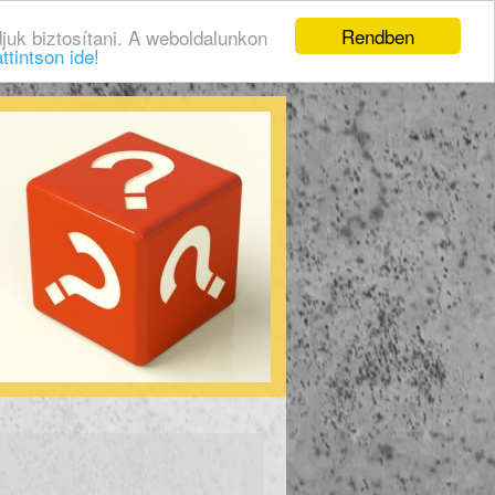
Rendben
juk biztosítani. A weboldalunkon
ttintson ide!