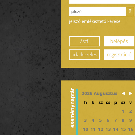
?
jelszó emlékeztető kérése
ászf
belépés
adatkezelés
regisztráció
eseménynaptár
2026 Augusztus
h
k
sz
cs
p
sz
v
1
2
3
4
5
6
7
8
9
10
11
12
13
14
15
16