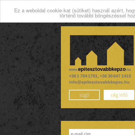
Ez a weboldal cookie-kat (sütiket) használ azért, ho
történő további böngészéssel ho
epitesztovabbkepzo
www.
.hu
+36 1 784 1791, +36 30 647 1415
info@epitesztovabbkepzo.hu
súgó
cég infó