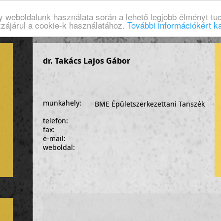
gy weboldalunk használata során a lehető legjobb élményt tud
zzájárul a cookie-k használatához.
További információkért ka
dr. Takács Lajos Gábor
munkahely:
BME Épületszerkezettani Tanszék
telefon:
fax:
e-mail:
weboldal: