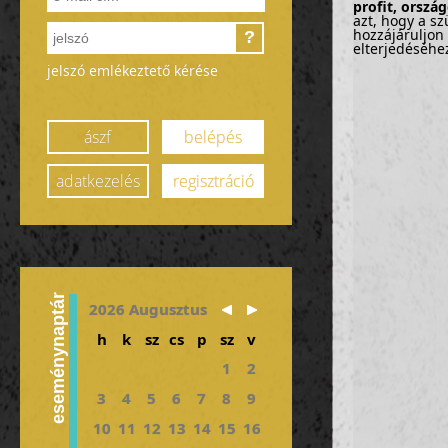
profit, orsz
azt, hogy a sz
hozzájáruljon 
?
elterjedéséhe
jelszó emlékeztető kérése
ászf
belépés
adatkezelés
regisztráció
eseménynaptár
2026 Augusztus
h
k
sz
cs
p
sz
v
1
2
3
4
5
6
7
8
9
10
11
12
13
14
15
16