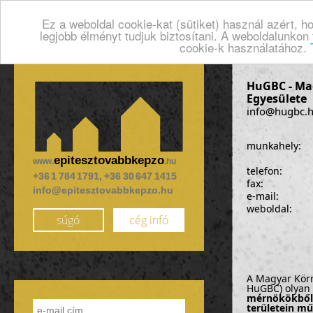
Ez a weboldal cookie-kat (sütiket) használ azért, 
legjobb élményt tudjuk biztosítani. A weboldalunkon
cookie-k használatához.
HuGBC - Ma
Egyesülete
info@hugbc.
munkahely:
epitesztovabbkepzo
www.
.hu
telefon:
+36 1 784 1791, +36 30 647 1415
fax:
info@epitesztovabbkepzo.hu
e-mail:
weboldal:
súgó
cég infó
A Magyar Körn
HuGBC) olyan
mérnökökből,
területein mű