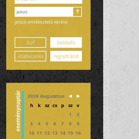
?
jelszó emlékeztető kérése
ászf
belépés
adatkezelés
regisztráció
eseménynaptár
2026 Augusztus
h
k
sz
cs
p
sz
v
1
2
3
4
5
6
7
8
9
10
11
12
13
14
15
16