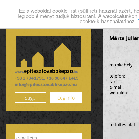
Ez a weboldal cookie-kat (sütiket) használ azért, 
legjobb élményt tudjuk biztosítani. A weboldalunkon
cookie-k használatához.
Márta Julia
munkahely:
epitesztovabbkepzo
www.
.hu
telefon:
+36 1 784 1791, +36 30 647 1415
fax:
info@epitesztovabbkepzo.hu
e-mail:
weboldal:
súgó
cég infó
feltöltés alatt