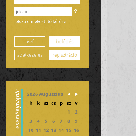
?
jelszó emlékeztető kérése
ászf
belépés
adatkezelés
regisztráció
eseménynaptár
2026 Augusztus
h
k
sz
cs
p
sz
v
1
2
3
4
5
6
7
8
9
10
11
12
13
14
15
16