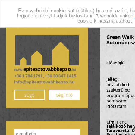
Ez a weboldal cookie-kat (sütiket) használ azért, 
legjobb élményt tudjuk biztosítani. A weboldalunkon
cookie-k használatához.
Green Walk -
Autonóm s
előadó(k):
epitesztovabbkepzo
www.
.hu
+36 1 784 1791, +36 30 647 1415
jelleg:
info@epitesztovabbkepzo.hu
bírálati kód:
szakterület:
súgó
cég infó
program típu
pontszám:
időtartam:
Cím:
Penc
Találkozó hel
Túravezető:
Ke
Résztvevők s