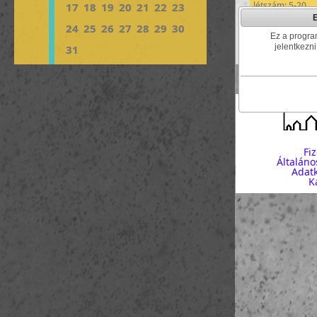
létszám: 5-20
17
18
19
20
21
22
23
24
25
26
27
28
29
30
kezdés:
2016-1
Ez a program
Autonóm szalma
jelentkezni
31
létszám: 1-9
Fi
Általáno
Adatk
K