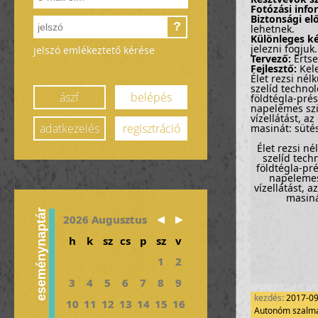
Fotózási info
Biztonsági el
?
lehetnek.
Különleges ké
jelezni fogjuk.
jelszó emlékeztető kérése
Tervező:
Ertse
Fejlesztő:
Kel
Élet rezsi né
szelíd technol
ászf
belépés
földtégla-pré
napelemes szi
vízellátást, a
adatkezelés
regisztráció
masinát: sütés
Élet rezsi n
szelíd tech
földtégla-pr
napelemes
vízellátást, 
masiná
eseménynaptár
2026 Augusztus
h
k
sz
cs
p
sz
v
1
2
3
4
5
6
7
8
9
kezdés:
2017-0
10
11
12
13
14
15
16
Autonóm szalma