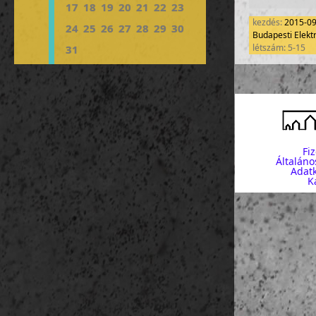
17
18
19
20
21
22
23
kezdés:
2015-0
24
25
26
27
28
29
30
Budapesti Elek
létszám: 5-15
31
Fi
Általáno
Adatk
K