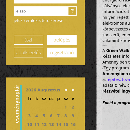
Látványos ele
?
információkat 
milyen rejtett
jelszó emlékeztető kérése
elektromos aut
körbevezetés 
korszerű, ene
ászf
belépés
valamint körn
---
A
Green Walk
adatkezelés
regisztráció
Részletes inf
Amennyiben tö
(Egy program =
Amennyiben n
az
epitesztov
adatait: név,
eseménynaptár
2026 Augusztus
részvétel ing
h
k
sz
cs
p
sz
v
Ennél a progra
1
2
3
4
5
6
7
8
9
10
11
12
13
14
15
16