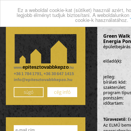
Ez a weboldal cookie-kat (sütiket) használ azért, 
legjobb élményt tudjuk biztosítani. A weboldalunkon
cookie-k használatához.
Green Walk 
Energia Pon
épületbejárás
előadó(k):
epitesztovabbkepzo
www.
.hu
+36 1 784 1791, +36 30 647 1415
jelleg:
info@epitesztovabbkepzo.hu
bírálati kód:
szakterület:
súgó
cég infó
program típu
pontszám:
időtartam:
Túravezető:
En
Az ELMŰ bemu
energiaforráso