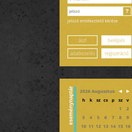
?
jelszó emlékeztető kérése
ászf
belépés
adatkezelés
regisztráció
eseménynaptár
2026 Augusztus
h
k
sz
cs
p
sz
v
1
2
3
4
5
6
7
8
9
10
11
12
13
14
15
16