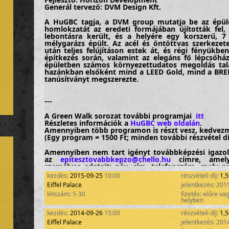
Generál tervező: DVM Design Kft.
A HuGBC tagja, a DVM group mutatja be az épüle
homlokzatát az eredeti formájában újították fel,
lebontásra került, és a helyére egy korszerű, 7
mélygarázs épült. Az acél és öntöttvas szerkezet
után teljes felújításon estek át, és régi fényükbe
építkezés során, valamint az elegáns fő lépcsőhá
épületben számos környezettudatos megoldás talá
hazánkban elsőként mind a LEED Gold, mind a BREE
tanúsítványt megszerezte.
---
A
Green Walk
sorozat további programjai
itt
Részletes információk a
HuGBC web oldalán
.
Amennyiben több programon is részt vesz, kedvezm
(Egy program = 1500 Ft; minden további részvétel dí
Amennyiben nem tart igényt továbbképzési igazol
az
epitesztovabbkepzo@chello.hu
címre, amely
személyes adatait: név, cím, telefonszám, mely 
Ebben az esetben a részvétel ingyenes!
kezdés:
2015-09-25
10:00
részvételi díj:
1,
Eiffel Palace
jelentkezés: 201
Ennél a programnál helyszíni díjfizetés nem lehetséges
létszám: 5-30
fizetés: előre va
helyben
kezdés:
2014-09-26
15:00
részvételi díj:
1,
Eiffel Palace
jelentkezés: 201