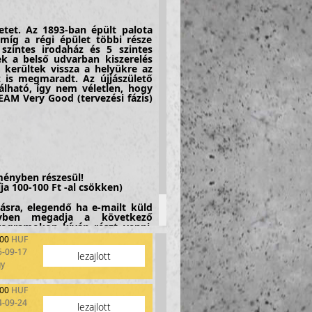
tet. Az 1893-ban épült palota
 míg a régi épület többi része
 szintes irodaház és 5 szintes
ek a belső udvarban kiszerelés
n kerültek vissza a helyükre az
z is megmaradt. Az újjászülető
lható, így nem véletlen, hogy
AM Very Good (tervezési fázis)
ényben részesül!
ja 100-100 Ft -al csökken)
ásra
, elegendő ha e-mailt küld
ben megadja a következő
programokon kíván részt venni.
500
HUF
5-09-17
lezajlott
!
gy
500
HUF
4-09-24
lezajlott