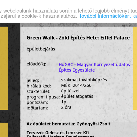
gy weboldalunk használata során a lehető legjobb élményt tud
zzájárul a cookie-k használatához.
További információkért ka
Green Walk - Zöld Építés Hete: Eiffel Palace
épületbejárás
előadó(k):
HuGBC - Magyar Környezettudatos
Építés Egyesülete
szakmai továbbképzés
jelleg:
MÉK: 2014/266
bírálati kód:
építészet
szakterület:
épületlátogatás
program típusa:
1p
pontszám:
2 óra
időtartam:
Az épületet bemutatja: Gyöngyösi Zsolt
Tervező:
Gelesz és Lenzsér Kft.
Fejlesztő: Horizon Development