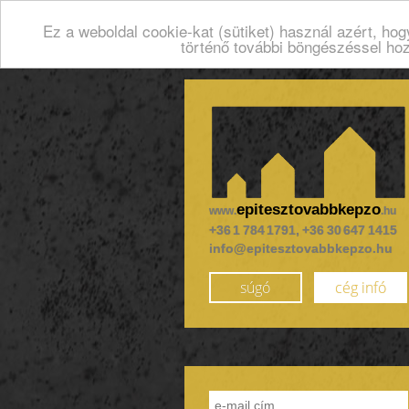
Ez a weboldal cookie-kat (sütiket) használ azért, ho
történő további böngészéssel ho
epitesztovabbkepzo
www.
.hu
+36 1 784 1791, +36 30 647 1415
info@epitesztovabbkepzo.hu
súgó
cég infó