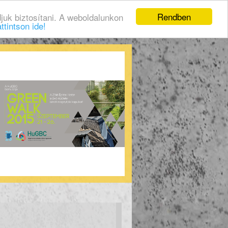
Rendben
juk biztosítani. A weboldalunkon
ttintson ide!