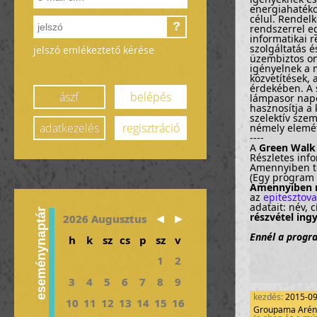
energiahatéko
célul. Rendel
?
rendszerrel e
informatikai r
szolgáltatás é
jelszó emlékeztető kérése
üzembiztos on
igényelnek a m
közvetítések, 
érdekében. A 
ászf
belépés
lámpasor napoz
hasznosítja a 
szelektív szem
adatkezelés
regisztráció
némely elemét
----
A
Green Walk
Részletes inf
Amennyiben tö
(Egy program =
Amennyiben n
az
epitesztov
adatait: név,
eseménynaptár
részvétel ing
2026 Augusztus
Ennél a progra
h
k
sz
cs
p
sz
v
1
2
3
4
5
6
7
8
9
kezdés:
2015-0
10
11
12
13
14
15
16
Groupama Aréna