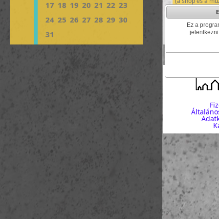
(a shop és a mú
17
18
19
20
21
22
23
létszám: 10-60
24
25
26
27
28
29
30
Ez a program
kezdés:
2014-0
jelentkezni
31
Groupama Aréna
létszám: 5-32
Fi
Általáno
Adatk
K