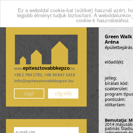
Ez a weboldal cookie-kat (sütiket) használ azért, 
legjobb élményt tudjuk biztosítani. A weboldalunkon
cookie-k használatához.
Green Walk 
Aréna
épületbejárás
előadó(k):
epitesztovabbkepzo
www.
.hu
+36 1 784 1791, +36 30 647 1415
jelleg:
info@epitesztovabbkepzo.hu
bírálati kód:
szakterület:
súgó
cég infó
program típu
pontszám:
időtartam:
Bemutatja: M
2014 májusába
patinás Stadi
igényeknek és